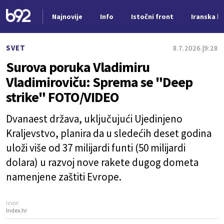
Najnovije
Info
Istočni front
Iranska kr
Nova vest
SVET
8.7.2026.
9:28
Surova poruka Vladimiru
Vladimiroviču: Sprema se "Deep
strike" FOTO/VIDEO
Dvanaest država, uključujući Ujedinjeno
Kraljevstvo, planira da u sledećih deset godina
uloži više od 37 milijardi funti (50 milijardi
dolara) u razvoj nove rakete dugog dometa
namenjene zaštiti Evrope.
Izvor:
Index.hr