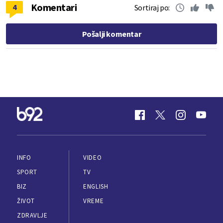
Komentari
4
Sortiraj po:
Pošalji komentar
INFO
VIDEO
SPORT
TV
BIZ
ENGLISH
ŽIVOT
VREME
ZDRAVLJE