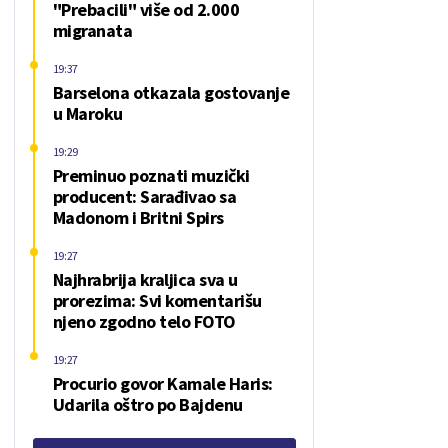
"Prebacili" više od 2.000
migranata
19:37
Barselona otkazala gostovanje
u Maroku
19:29
Preminuo poznati muzički
producent: Sarađivao sa
Madonom i Britni Spirs
19:27
Najhrabrija kraljica sva u
prorezima: Svi komentarišu
njeno zgodno telo FOTO
19:27
Procurio govor Kamale Haris:
Udarila oštro po Bajdenu