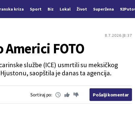
Iranska kriza
Sport
Biz
Lokal
Život
Superžena
92Puto
8.7.2026.
8:37
po Americi FOTO
carinske službe (ICE) usmrtili su meksičkog
Hjustonu, saopštila je danas ta agencija.
Sortiraj po:
Pošalji komentar