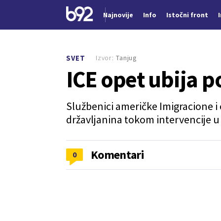
Najnovije
Info
Istočni front
Nova vest
Izvor:
Tanjug
SVET
ICE opet ubija 
Službenici američke Imigracione i 
državljanina tokom intervencije u 
Komentari
0