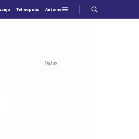
vanja
Tehnopolis
Automobili