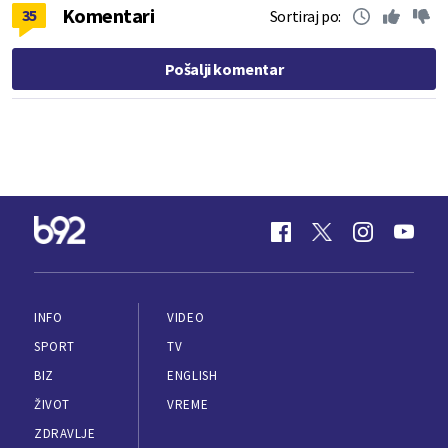
Komentari
35
Sortiraj po:
Pošalji komentar
INFO
VIDEO
SPORT
TV
BIZ
ENGLISH
ŽIVOT
VREME
ZDRAVLJE