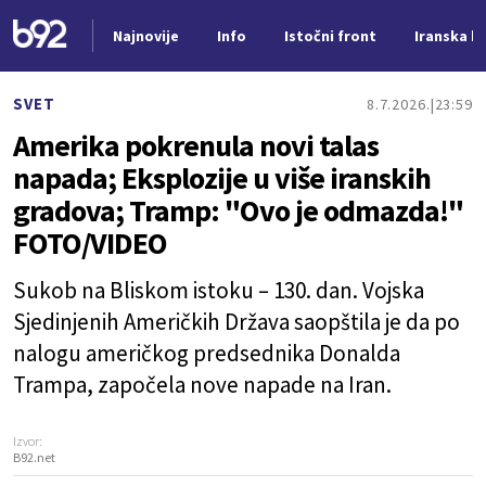
Najnovije
Info
Istočni front
Iranska kr
Nova vest
SVET
8.7.2026.
23:59
Amerika pokrenula novi talas
napada; Eksplozije u više iranskih
gradova; Tramp: "Ovo je odmazda!"
FOTO/VIDEO
Sukob na Bliskom istoku – 130. dan. Vojska
Sjedinjenih Američkih Država saopštila je da po
nalogu američkog predsednika Donalda
Trampa, započela nove napade na Iran.
Izvor:
B92.net