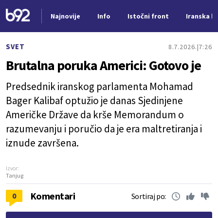
Najnovije
Info
Istočni front
Iranska kr
Nova vest
SVET
8.7.2026.
7:26
Brutalna poruka Americi: Gotovo je
Predsednik iranskog parlamenta Mohamad
Bager Kalibaf optužio je danas Sjedinjene
Američke Države da krše Memorandum o
razumevanju i poručio da je era maltretiranja i
iznude završena.
Izvor:
Tanjug
Komentari
0
Sortiraj po: