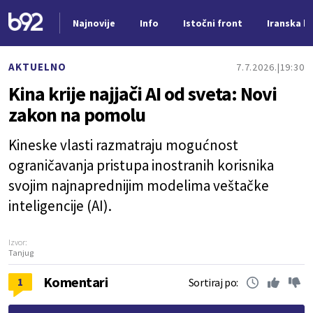
Najnovije
Info
Istočni front
Iranska kr
Nova vest
AKTUELNO
7.7.2026.
19:30
Kina krije najjači AI od sveta: Novi
zakon na pomolu
Kineske vlasti razmatraju mogućnost
ograničavanja pristupa inostranih korisnika
svojim najnaprednijim modelima veštačke
inteligencije (AI).
Izvor:
Tanjug
Komentari
1
Sortiraj po: