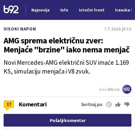
Najnovije
Info
Istočni front
Iranska kr
Nova vest
VISOKI NAPON
7.7.2026.
9:53
AMG sprema električnu zver:
Menjaće "brzine" iako nema menjač
Novi Mercedes-AMG električni SUV imaće 1.169
KS, simulaciju menjača i V8 zvuk.
Autor:
B92.net
Komentari
17
Sortiraj po:
Pošalji komentar