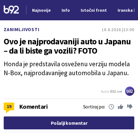
Najnovije
Info
Istočni front
Iranska kr
Nova vest
ZANIMLJIVOSTI
18.6.2026.
13:00
Ovo je najprodavaniji auto u Japanu
– da li biste ga vozili? FOTO
Honda je predstavila osveženu verziju modela
N-Box, najprodavanijeg automobila u Japanu.
Autor:
B92.net
Komentari
19
Sortiraj po:
Pošalji komentar