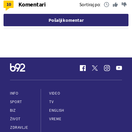
Komentari
10
Sortiraj po:
Pošalji komentar
INFO
VIDEO
SPORT
TV
BIZ
ENGLISH
ŽIVOT
VREME
ZDRAVLJE