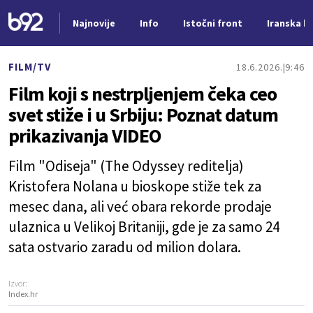
Najnovije
Info
Istočni front
Iranska kr
Nova vest
FILM/TV
18.6.2026.
9:46
Film koji s nestrpljenjem čeka ceo
svet stiže i u Srbiju: Poznat datum
prikazivanja VIDEO
Film "Odiseja" (The Odyssey reditelja)
Kristofera Nolana u bioskope stiže tek za
mesec dana, ali već obara rekorde prodaje
ulaznica u Velikoj Britaniji, gde je za samo 24
sata ostvario zaradu od milion dolara.
Izvor:
Index.hr