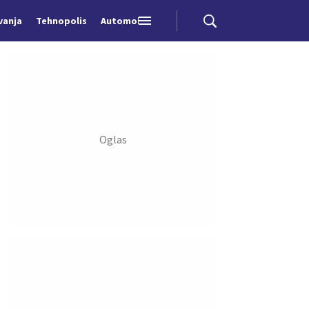
vanja
Tehnopolis
Automobili