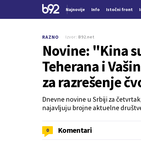
Najnovije
Info
Istočni front
Nova vest
Izvor:
B92.net
RAZNO
Novine: "Kina 
Teherana i Vaši
za razrešenje č
Dnevne novine u Srbiji za četvrta
najavljuju brojne aktuelne društv
Komentari
0