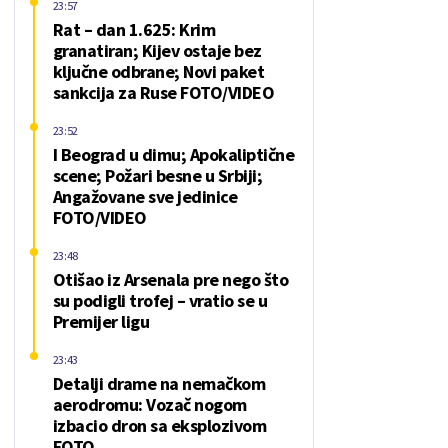
23:57
Rat – dan 1.625: Krim
granatiran; Kijev ostaje bez
ključne odbrane; Novi paket
sankcija za Ruse FOTO/VIDEO
23:52
I Beograd u dimu; Apokaliptične
scene; Požari besne u Srbiji;
Angažovane sve jedinice
FOTO/VIDEO
23:48
Otišao iz Arsenala pre nego što
su podigli trofej – vratio se u
Premijer ligu
23:43
Detalji drame na nemačkom
aerodromu: Vozač nogom
izbacio dron sa eksplozivom
FOTO