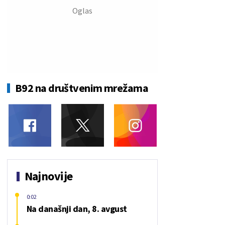
B92 na društvenim mrežama
Najnovije
0:02
Na današnji dan, 8. avgust