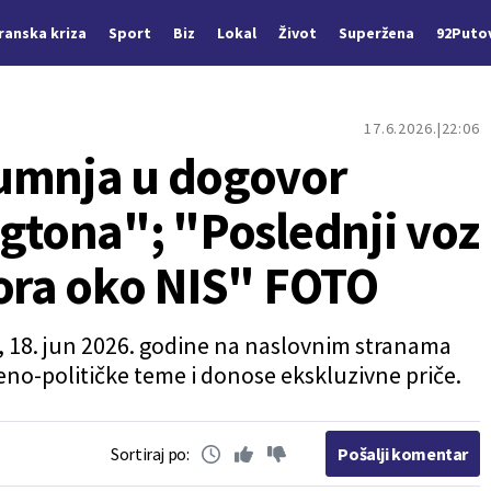
Iranska kriza
Sport
Biz
Lokal
Život
Superžena
92Puto
17.6.2026.
22:06
sumnja u dogovor
ngtona"; "Poslednji voz
vora oko NIS" FOTO
k, 18. jun 2026. godine na naslovnim stranama
eno-političke teme i donose ekskluzivne priče.
Sortiraj po:
Pošalji komentar