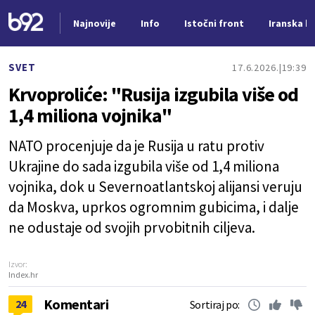
Najnovije
Info
Istočni front
Iranska kr
Nova vest
SVET
17.6.2026.
19:39
Krvoproliće: "Rusija izgubila više od
1,4 miliona vojnika"
NATO procenjuje da je Rusija u ratu protiv
Ukrajine do sada izgubila više od 1,4 miliona
vojnika, dok u Severnoatlantskoj alijansi veruju
da Moskva, uprkos ogromnim gubicima, i dalje
ne odustaje od svojih prvobitnih ciljeva.
Izvor:
Index.hr
Komentari
24
Sortiraj po: