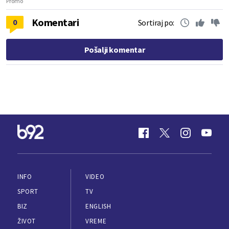
Promo
Komentari
0
Sortiraj po:
Pošalji komentar
INFO
VIDEO
SPORT
TV
BIZ
ENGLISH
ŽIVOT
VREME