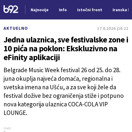
Najnovije
Info
Istočni front
Iranska kr
Nova vest
AKTUELNO
17.6.2026.
16:22
Jedna ulaznica, sve festivalske zone i
10 pića na poklon: Ekskluzivno na
eFinity aplikaciji
Belgrade Music Week festival 26 od 25. do 28.
juna okuplja najveća domaća, regionalna i
svetska imena na Ušću, a za sve koji žele da
festival dožive bez ograničenja stiže i potpuno
nova kategorija ulaznica COCA-COLA VIP
LOUNGE.
Izvor: