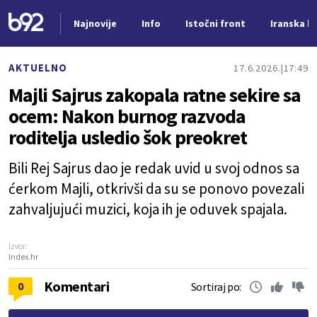
Najnovije
Info
Istočni front
Iranska kr
Nova vest
AKTUELNO
17.6.2026.
17:49
Majli Sajrus zakopala ratne sekire sa
ocem: Nakon burnog razvoda
roditelja usledio šok preokret
Bili Rej Sajrus dao je redak uvid u svoj odnos sa
ćerkom Majli, otkrivši da su se ponovo povezali
zahvaljujući muzici, koja ih je oduvek spajala.
Izvor:
Index.hr
Komentari
0
Sortiraj po: