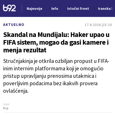
Najnovije
Info
Istočni front
Iranska kr
Nova vest
AKTUELNO
17.6.2026.
15:20
Skandal na Mundijalu: Haker upao u
FIFA sistem, mogao da gasi kamere i
menja rezultat
Stručnjakinja je otkrila ozbiljan propust u FIFA-
inim internim platformama koji je omogućio
pristup upravljanju prenosima utakmica i
poverljivim podacima bez ikakvih provera
ovlašćenja.
Izvor:
Bug