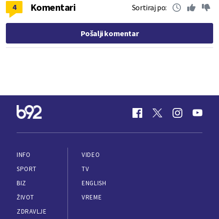
Komentari
4
Sortiraj po:
Pošalji komentar
INFO
VIDEO
SPORT
TV
BIZ
ENGLISH
ŽIVOT
VREME
ZDRAVLJE