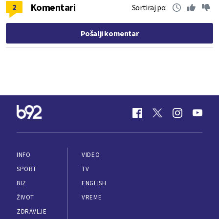
Komentari
2
Sortiraj po:
Pošalji komentar
INFO
VIDEO
SPORT
TV
BIZ
ENGLISH
ŽIVOT
VREME
ZDRAVLJE