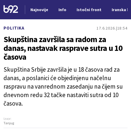
Najnovije
Info
Istočni front
Iranska kr
Nova vest
POLITIKA
17.6.2026.
18:54
Skupština završila sa radom za
danas, nastavak rasprave sutra u 10
časova
Skupština Srbije završila je u 18 časova rad za
danas, a poslanici će objedinjenu načelnu
raspravu na vanrednom zasedanju na čijem su
dnevnom redu 32 tačke nastaviti sutra od 10
časova.
Izvor:
Tanjug