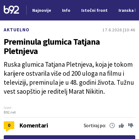
Najnovije
Info
Istočni front
Iranska kr
Nova vest
AKTUELNO
17.6.2026.
10:46
Preminula glumica Tatjana
Pletnjeva
Ruska glumica Tatjana Pletnjeva, koja je tokom
karijere ostvarila više od 200 uloga na filmu i
televiziji, preminula je u 48. godini života. Tužnu
vest saopštio je reditelj Marat Nikitin.
Izvor:
B92.net
Komentari
0
Sortiraj po: