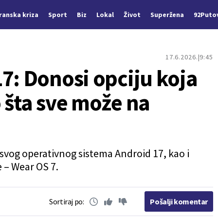
Iranska kriza
Sport
Biz
Lokal
Život
Superžena
92Puto
17.6.2026.
9:45
7: Donosi opciju koja
 šta sve može na
 svog operativnog sistema Android 17, kao i
 – Wear OS 7.
Sortiraj po:
Pošalji komentar