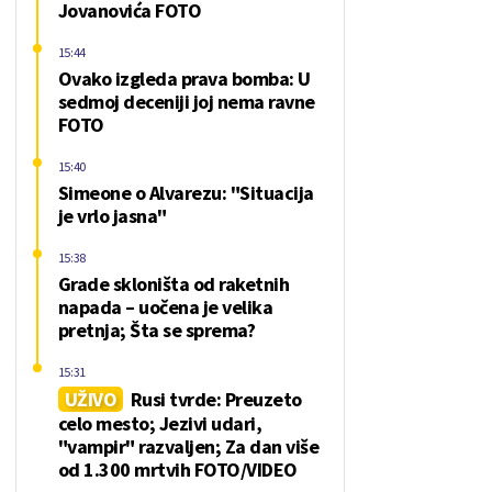
Jovanovića FOTO
15:44
Ovako izgleda prava bomba: U
sedmoj deceniji joj nema ravne
FOTO
15:40
Simeone o Alvarezu: "Situacija
je vrlo jasna"
15:38
Grade skloništa od raketnih
napada – uočena je velika
pretnja; Šta se sprema?
15:31
UŽIVO
Rusi tvrde: Preuzeto
celo mesto; Jezivi udari,
"vampir" razvaljen; Za dan više
od 1.300 mrtvih FOTO/VIDEO