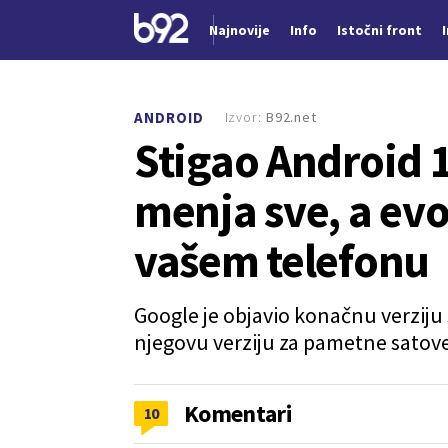
Najnovije
Info
Istočni front
Nova vest
Izvor:
B92.net
ANDROID
Stigao Android 1
menja sve, a evo
vašem telefonu
Google je objavio konačnu verziju
njegovu verziju za pametne satove
Komentari
10