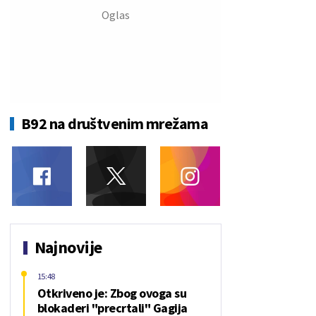
B92 na društvenim mrežama
Najnovije
15:48
Otkriveno je: Zbog ovoga su
blokaderi "precrtali" Gagija