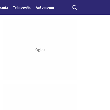
vanja
Tehnopolis
Automobili