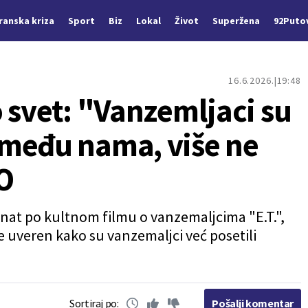
Iranska kriza
Sport
Biz
Lokal
Život
Superžena
92Puto
16.6.2026.
19:48
 svet: "Vanzemljaci su
među nama, više ne
O
oznat po kultnom filmu o vanzemaljcima "E.T.",
e uveren kako su vanzemaljci već posetili
Sortiraj po:
Pošalji komentar