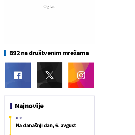
B92 na društvenim mrežama
Najnovije
0:00
Na današnji dan, 6. avgust