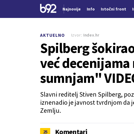
Najnovije
Info
Istočni front
Nova vest
Izvor:
Index.hr
AKTUELNO
Spilberg šokirao
već decenijama 
sumnjam" VIDE
Slavni reditelj Stiven Spilberg, p
iznenadio je javnost tvrdnjom da j
Zemlju.
Komentari
25