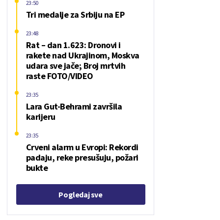
23:50
Tri medalje za Srbiju na EP
23:48
Rat – dan 1.623: Dronovi i
rakete nad Ukrajinom, Moskva
udara sve jače; Broj mrtvih
raste FOTO/VIDEO
23:35
Lara Gut-Behrami završila
karijeru
23:35
Crveni alarm u Evropi: Rekordi
padaju, reke presušuju, požari
bukte
Pogledaj sve