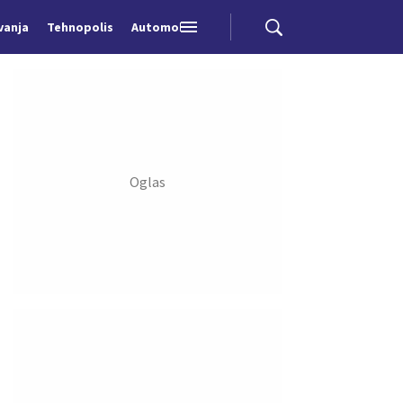
vanja
Tehnopolis
Automobili