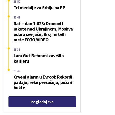
23:50
Tri medalje za Srbiju na EP
23:48
Rat – dan 1.623: Dronovi i
rakete nad Ukrajinom, Moskva
udara sve jače; Broj mrtvih
raste FOTO/VIDEO
23:35
Lara Gut-Behrami završila
karijeru
23:35
Crveni alarm u Evropi: Rekordi
padaju, reke presušuju, požari
bukte
Pogledaj sve