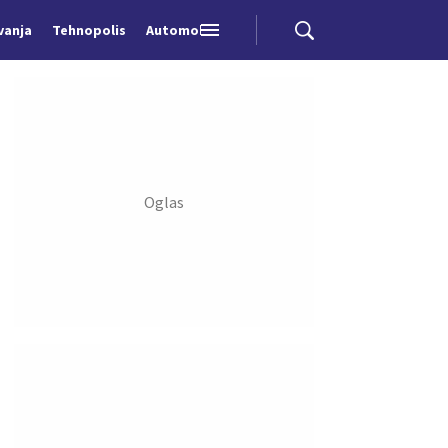
vanja
Tehnopolis
Automobili