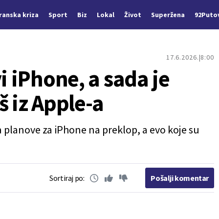
Iranska kriza
Sport
Biz
Lokal
Život
Superžena
92Puto
17.6.2026.
8:00
i iPhone, a sada je
š iz Apple-a
planove za iPhone na preklop, a evo koje su
Sortiraj po:
Pošalji komentar