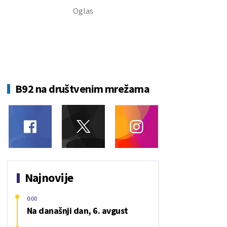
B92 na društvenim mrežama
Najnovije
0:00
Na današnji dan, 6. avgust