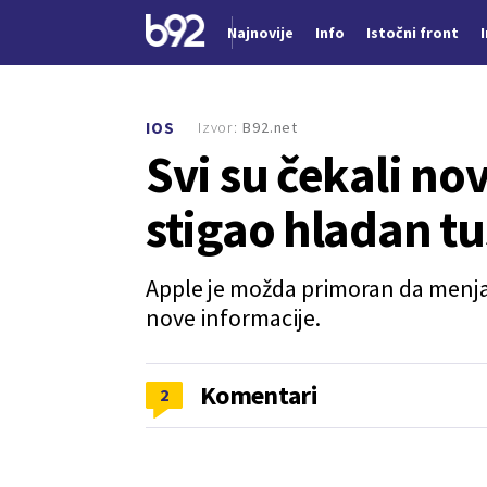
Najnovije
Info
Istočni front
Nova vest
Izvor:
B92.net
IOS
Svi su čekali nov
stigao hladan tu
Apple je možda primoran da menja 
nove informacije.
Komentari
2