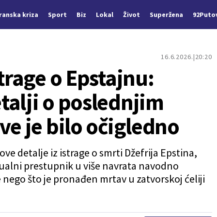
Iranska kriza
Sport
Biz
Lokal
Život
Superžena
92Puto
16.6.2026.
20:20
strage o Epstajnu:
talji o poslednjim
ve je bilo očigledno
ve detalje iz istrage o smrti Džefrija Epstina,
ualni prestupnik u više navrata navodno
nego što je pronađen mrtav u zatvorskoj ćeliji