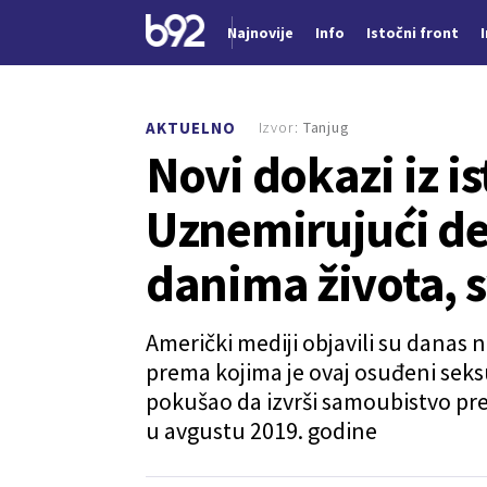
Najnovije
Info
Istočni front
Nova vest
Izvor:
Tanjug
AKTUELNO
Novi dokazi iz i
Uznemirujući de
danima života, s
Američki mediji objavili su danas no
prema kojima je ovaj osuđeni seks
pokušao da izvrši samoubistvo pre 
u avgustu 2019. godine