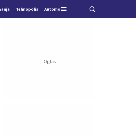
vanja
Tehnopolis
Automobili