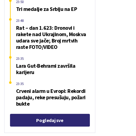
23:50
Tri medalje za Srbiju na EP
23:48
Rat – dan 1.623: Dronovi i
rakete nad Ukrajinom, Moskva
udara sve jače; Broj mrtvih
raste FOTO/VIDEO
23:35
Lara Gut-Behrami završila
karijeru
23:35
Crveni alarm u Evropi: Rekordi
padaju, reke presušuju, požari
bukte
Pogledaj sve