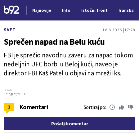
Najnovije
Info
Istočni front
Iranska kr
Nova vest
SVET
16.6.2026.
17:28
Sprečen napad na Belu kuću
FBI je sprečio navodnu zaveru za napad tokom
nedeljnih UFC borbi u Beloj kući, naveo je
direktor FBI Kaš Patel u objavi na mreži Iks.
Izvor:
Telegraf/M.S.P.
Komentari
3
Sortiraj po:
Pošalji komentar