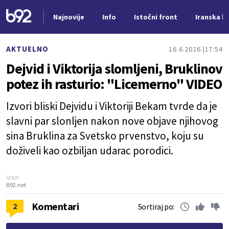
Najnovije
Info
Istočni front
Iranska kr
Nova vest
AKTUELNO
16.6.2026.
17:54
Dejvid i Viktorija slomljeni, Bruklinov
potez ih rasturio: "Licemerno" VIDEO
Izvori bliski Dejvidu i Viktoriji Bekam tvrde da je
slavni par slonljen nakon nove objave njihovog
sina Bruklina za Svetsko prvenstvo, koju su
doživeli kao ozbiljan udarac porodici.
Izvor:
B92.net
Komentari
2
Sortiraj po: