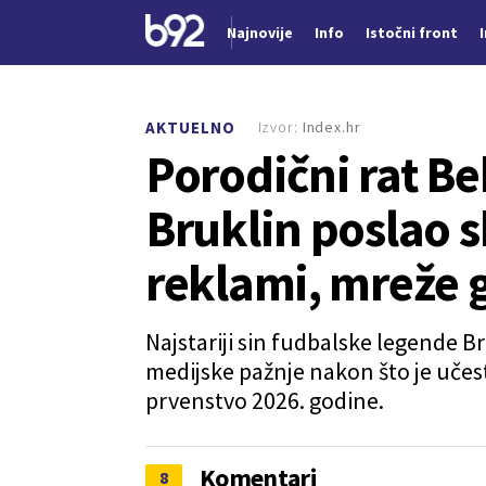
Najnovije
Info
Istočni front
Nova vest
Izvor:
Index.hr
AKTUELNO
Porodični rat B
Bruklin poslao 
reklami, mreže 
Najstariji sin fudbalske legende 
medijske pažnje nakon što je uče
prvenstvo 2026. godine.
Komentari
8