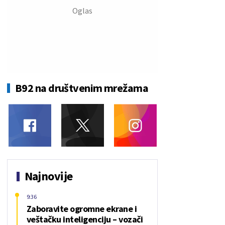
B92 na društvenim mrežama
Najnovije
9:36
Zaboravite ogromne ekrane i
veštačku inteligenciju – vozači