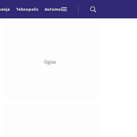
vanja
Tehnopolis
Automobili