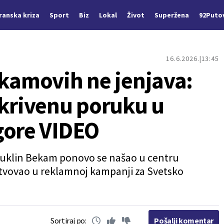
Iranska kriza
Sport
Biz
Lokal
Život
Superžena
92Puto
16.6.2026.
13:45
ekamovih ne jenjava:
skrivenu poruku u
gore VIDEO
Bruklin Bekam ponovo se našao u centru
stvovao u reklamnoj kampanji za Svetsko
Sortiraj po:
Pošalji komentar