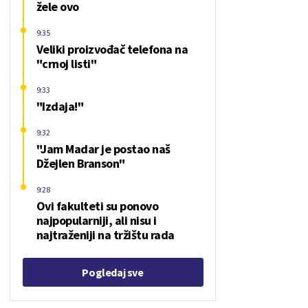
žele ovo
9:35
Veliki proizvođač telefona na
"crnoj listi"
9:33
"Izdaja!"
9:32
"Jam Madar je postao naš
Džejlen Branson"
9:28
Ovi fakulteti su ponovo
najpopularniji, ali nisu i
najtraženiji na tržištu rada
Pogledaj sve