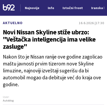
Najnovije
Info
Istočni front
Iranska kr
Nova vest
AKTUELNO
16.6.2026.
17:30
Novi Nissan Skyline stiže ubrzo:
"Veštačka inteligencija ima velike
zasluge"
Nakon što je Nissan ranije ove godine zagolicao
maštu javnosti prvim tizerom nove Skyline
limuzine, najnoviji izveštaji sugerišu da bi
automobil mogao da debituje već do kraja ove
godine.
Izvor:
Autoblog