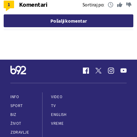
Komentari
1
Sortiraj po:
Pošalji komentar
INFO
VIDEO
SPORT
TV
BIZ
ENGLISH
ŽIVOT
VREME
ZDRAVLJE