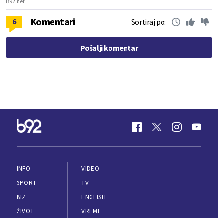
B92.net
Komentari
6
Sortiraj po:
Pošalji komentar
INFO
VIDEO
SPORT
TV
BIZ
ENGLISH
ŽIVOT
VREME