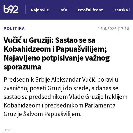
Najnovije
Info
Istočni front
Iranska kr
Nova vest
POLITIKA
16.6.2026.
17:18
Vučić u Gruziji: Sastao se sa
Kobahidzeom i Papuašvilijem;
Najavljeno potpisivanje važnog
sporazuma
Predsednik Srbije Aleksandar Vučić boravi u
zvaničnoj poseti Gruziji do srede, a danas se
sastao sa predsednikom Vlade Gruzije Iraklijem
Kobahidzeom i predsednikom Parlamenta
Gruzije Šalvom Papuašvilijem.
Izvor: