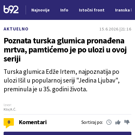
Najnovije
Info
Istočni front
Iranska kr
Nova vest
AKTUELNO
15.6.2026.
21:16
Poznata turska glumica pronađena
mrtva, pamtićemo je po ulozi u ovoj
seriji
Turska glumica Edže Irtem, najpoznatija po
ulozi Išil u popularnoj seriji "Jedina Ljubav",
preminula je u 35. godini života.
Izvor:
Klix/A.Ć.
Komentari
0
Sortiraj po: