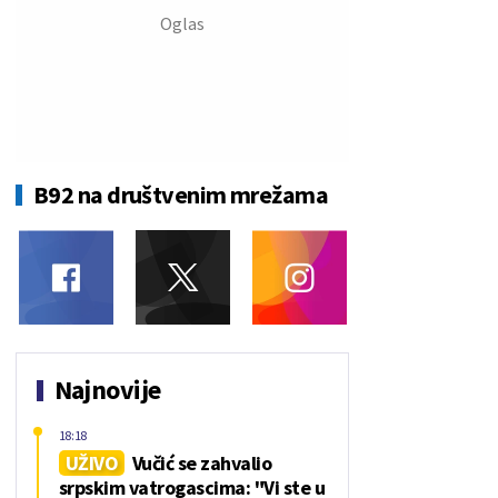
B92 na društvenim mrežama
Najnovije
18:18
UŽIVO
Vučić se zahvalio
srpskim vatrogascima: "Vi ste u