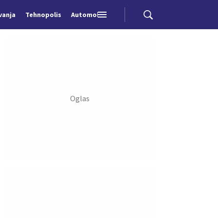
vanja
Tehnopolis
Automobili