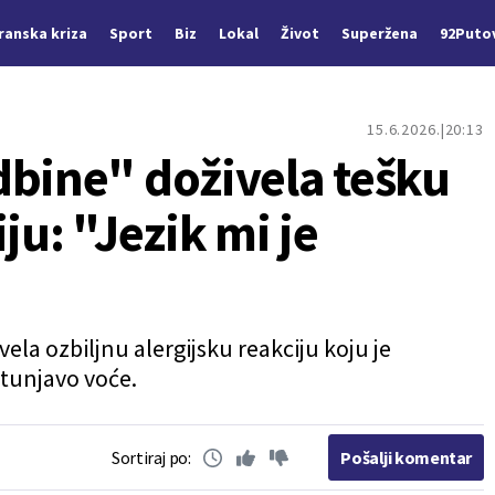
Iranska kriza
Sport
Biz
Lokal
Život
Superžena
92Puto
15.6.2026.
20:13
dbine" doživela tešku
ju: "Jezik mi je
vela ozbiljnu alergijsku reakciju koju je
štunjavo voće.
Sortiraj po:
Pošalji komentar