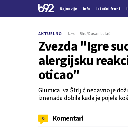
Najnovije
Info
Istočni front
Nova vest
Izvor:
Blic/Dušan Lukić
AKTUELNO
Zvezda "Igre su
alergijsku reakci
oticao"
Glumica Iva Štrljić nedavno je doži
iznenada dobila kada je pojela ko
Komentari
0