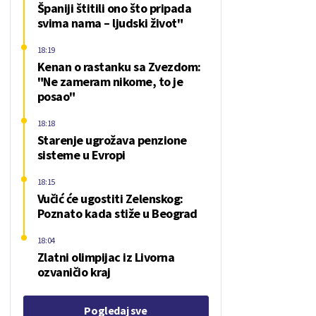
Španiji štitili ono što pripada
svima nama – ljudski život"
18:19
Kenan o rastanku sa Zvezdom:
"Ne zameram nikome, to je
posao"
18:18
Starenje ugrožava penzione
sisteme u Evropi
18:15
Vučić će ugostiti Zelenskog:
Poznato kada stiže u Beograd
18:04
Zlatni olimpijac iz Livorna
ozvaničio kraj
Pogledaj sve