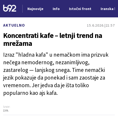
Najnovije
Info
Istočni front
Iranska kr
Nova vest
AKTUELNO
15.6.2026.
21:57
Koncentrati kafe – letnji trend na
mrežama
Izraz "hladna kafa" u nemačkom ima prizvuk
nečega nemodernog, nezanimljivog,
zastarelog — lanjskog snega. Time nemački
jezik pokazuje da ponekad i sam zaostaje za
vremenom. Jer jedva da je išta toliko
popularno kao ajs kafa.
Izvor:
DPA