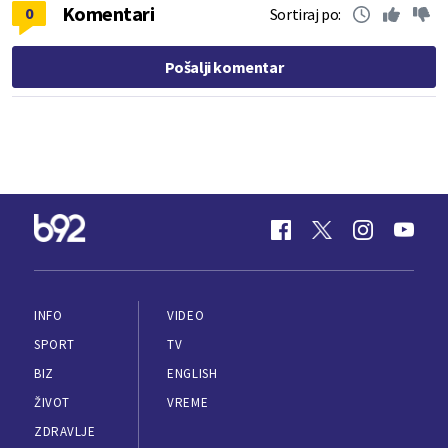
Komentari
0
Sortiraj po:
Pošalji komentar
INFO
VIDEO
SPORT
TV
BIZ
ENGLISH
ŽIVOT
VREME
ZDRAVLJE