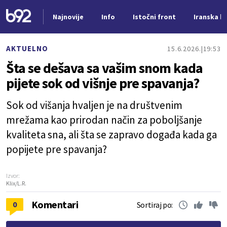
Najnovije
Info
Istočni front
Iranska kr
Nova vest
AKTUELNO
15.6.2026.
19:53
Šta se dešava sa vašim snom kada
pijete sok od višnje pre spavanja?
Sok od višanja hvaljen je na društvenim
mrežama kao prirodan način za poboljšanje
kvaliteta sna, ali šta se zapravo događa kada ga
popijete pre spavanja?
Izvor:
Klix/L.R.
Komentari
0
Sortiraj po: