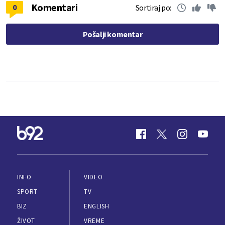
Komentari
0
Sortiraj po:
Pošalji komentar
INFO
VIDEO
SPORT
TV
BIZ
ENGLISH
ŽIVOT
VREME