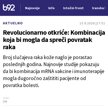
Najnovije
Info
Istočni front
Iranska kr
Nova vest
AKTUELNO
15.6.2026.
17:52
Revolucionarno otkriće: Kombinacija
koja bi mogla da spreči povratak
raka
Broj slučajeva raka kože naglo je porastao
poslednjih godina. Najnovije studije pokazuju
da bi kombinacija mRNA vakcine i imunoterapije
mogla dugoročno zaštititi pacijente od
povratka bolesti.
Izvor:
DW