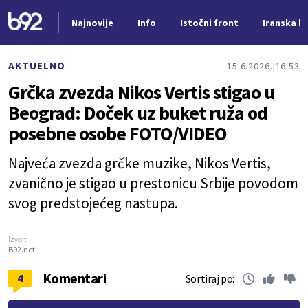
Najnovije
Info
Istočni front
Iranska kr
Nova vest
AKTUELNO
15.6.2026.
16:53
Grčka zvezda Nikos Vertis stigao u
Beograd: Doček uz buket ruža od
posebne osobe FOTO/VIDEO
Najveća zvezda grčke muzike, Nikos Vertis,
zvanično je stigao u prestonicu Srbije povodom
svog predstojećeg nastupa.
Izvor:
B92.net
Komentari
4
Sortiraj po: