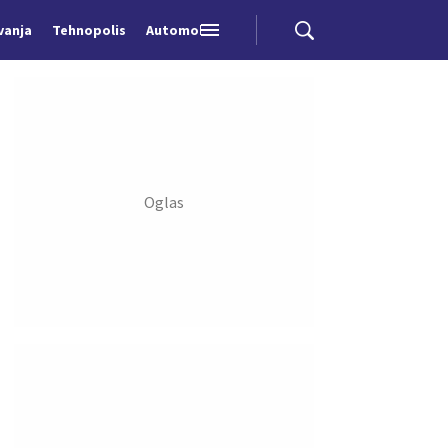
vanja
Tehnopolis
Automobili