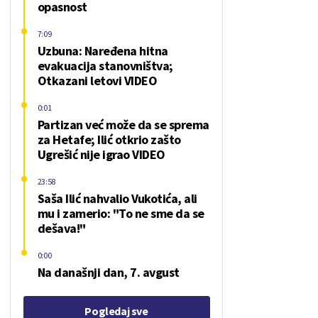
opasnost
7:09
Uzbuna: Naređena hitna
evakuacija stanovništva;
Otkazani letovi VIDEO
0:01
Partizan već može da se sprema
za Hetafe; Ilić otkrio zašto
Ugrešić nije igrao VIDEO
23:58
Saša Ilić nahvalio Vukotića, ali
mu i zamerio: "To ne sme da se
dešava!"
0:00
Na današnji dan, 7. avgust
Pogledaj sve