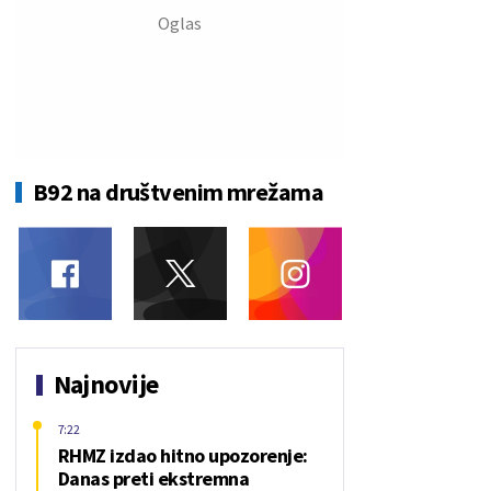
B92 na društvenim mrežama
Najnovije
7:22
RHMZ izdao hitno upozorenje:
Danas preti ekstremna