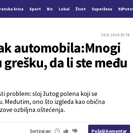
Iranska kriza
Sport
Biz
Lokal
Život
Superžena
92Puto
16.6.2026.
9:38
lak automobila:Mnogi
 grešku, da li ste među
i problem: sloj žutog polena koji se
. Međutim, ono što izgleda kao obična
zove ozbiljna oštećenja.
Sortiraj po:
Pošalji komentar