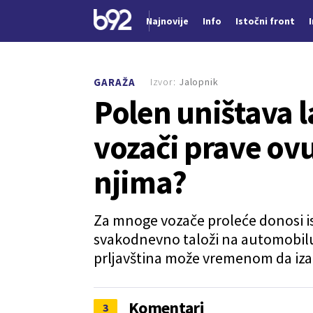
Najnovije
Info
Istočni front
Nova vest
Izvor:
Jalopnik
GARAŽA
Polen uništava 
vozači prave ovu
njima?
Za mnoge vozače proleće donosi ist
svakodnevno taloži na automobilu
prljavština može vremenom da iza
Komentari
3