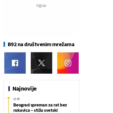
B92 na društvenim mrežama
Najnovije
21:45
Beograd spreman za rat bez
rukavica – stižu svetski