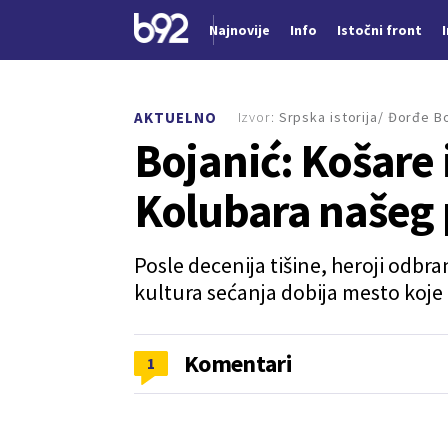
Najnovije
Info
Istočni front
Nova vest
Izvor:
Srpska istorija/ Đorđe B
AKTUELNO
Bojanić: Košare i
Kolubara našeg
Posle decenija tišine, heroji odbra
kultura sećanja dobija mesto koje 
Komentari
1