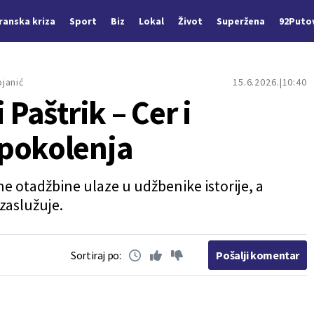
Iranska kriza
Sport
Biz
Lokal
Život
Superžena
92Puto
ojanić
15.6.2026.
10:40
 Paštrik – Cer i
 pokolenja
ne otadžbine ulaze u udžbenike istorije, a
zaslužuje.
Sortiraj po:
Pošalji komentar