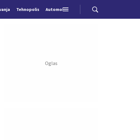
vanja
Tehnopolis
Automobili