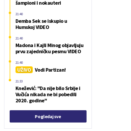
šampioni i nokauteri
21:40
Demba Sek se iskupio u
Humskoj VIDEO
21:40
Madona i Kajli Minog objavljuju
prvu zajedničku pesmu VIDEO
21:40
UŽIVO
Vodi Partizan!
21:33
Knežević: "Da nije bilo Srbije i
Vučića nikada ne bi pobedili
2020. godine"
Pogledaj sve