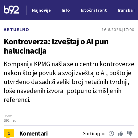
Najnovije
Info
Istočni front
Iranska kr
Nova vest
AKTUELNO
16.6.2026.
17:00
Kontroverza: Izveštaj o AI pun
halucinacija
Kompanija KPMG našla se u centru kontroverze
nakon što je povukla svoj izveštaj o AI, pošto je
utvrđeno da sadrži veliki broj netačnih tvrdnji,
loše navedenih izvora i potpuno izmišljenih
referenci.
Izvor:
B92.net
Komentari
1
Sortiraj po: