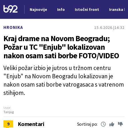
Najnovije
Info
Istočni front
Iranska kr
Nova vest
HRONIKA
15.6.2026.
14:32
Kraj drame na Novom Beogradu;
Požar u TC "Enjub" lokalizovan
nakon osam sati borbe FOTO/VIDEO
Veliki požar izbio je jutros u tržnom centru
"Enjub" na Novom Beogradu lokalizovan je
nakon osam sati borbe vatrogasaca s vatrenom
stihijom.
Izvor:
Tanjug
Komentari
9
Sortiraj po: