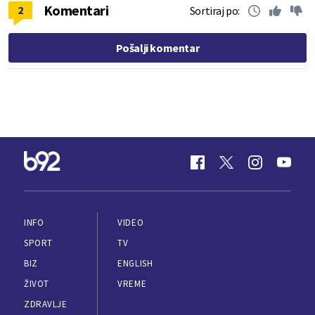
Komentari
2
Sortiraj po:
Pošalji komentar
INFO
VIDEO
SPORT
TV
BIZ
ENGLISH
ŽIVOT
VREME
ZDRAVLJE