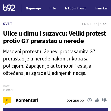
Najnovije
Info
Istočni front
Iranska kr
Nova vest
SVET
14.6.2026.
21:21
Ulice u dimu i suzavcu: Veliki protest
protiv G7 prerastao u nerede
Masovni protest u Ženevi protiv samita G7
prerastao je u nerede nakon sukoba sa
policijom. Zapaljen je automobil Tesla, a
oštećena je i zgrada Ujedinjenih nacija.
Izvor:
Index.hr
Komentari
0
Sortiraj po: