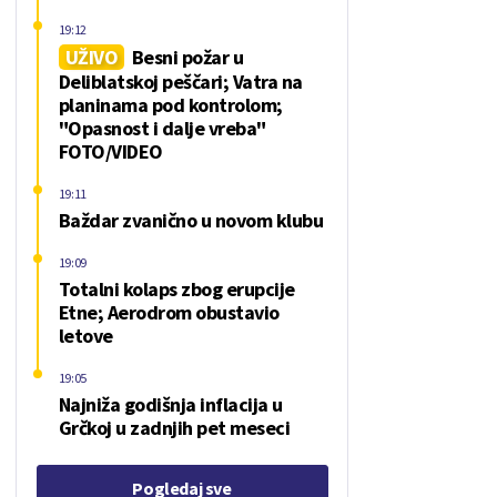
19:12
UŽIVO
Besni požar u
Deliblatskoj peščari; Vatra na
planinama pod kontrolom;
"Opasnost i dalje vreba"
FOTO/VIDEO
19:11
Baždar zvanično u novom klubu
19:09
Totalni kolaps zbog erupcije
Etne; Aerodrom obustavio
letove
19:05
Najniža godišnja inflacija u
Grčkoj u zadnjih pet meseci
Pogledaj sve