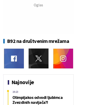
B92 na društvenim mrežama
Najnovije
19:23
Olimpijakos odvodi ljubimca
Zvezdinih navijača?!