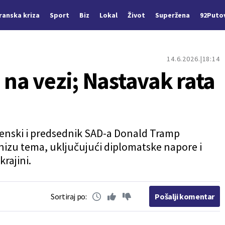
Iranska kriza
Sport
Biz
Lokal
Život
Superžena
92Puto
14.6.2026.
18:14
 na vezi; Nastavak rata
lenski i predsednik SAD-a Donald Tramp
nizu tema, uključujući diplomatske napore i
rajini.
Sortiraj po:
Pošalji komentar