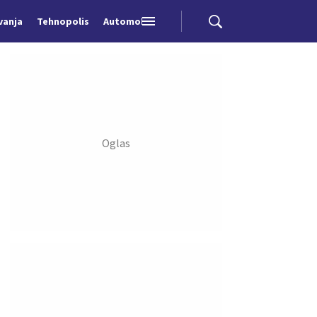
vanja
Tehnopolis
Automobili