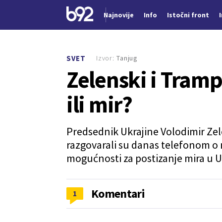
Najnovije
Info
Istočni front
Nova vest
Izvor:
Tanjug
SVET
Zelenski i Tramp
ili mir?
Predsednik Ukrajine Volodimir Ze
razgovarali su danas telefonom o 
mogućnosti za postizanje mira u Uk
Komentari
1