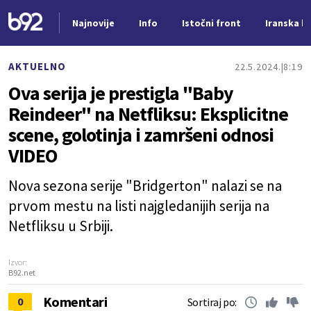
Najnovije
Info
Istočni front
Iranska kr
Nova vest
AKTUELNO
22.5.2024.
8:19
Ova serija je prestigla "Baby
Reindeer" na Netfliksu: Eksplicitne
scene, golotinja i zamršeni odnosi
VIDEO
Nova sezona serije "Bridgerton" nalazi se na
prvom mestu na listi najgledanijih serija na
Netfliksu u Srbiji.
Izvor:
B92.net
Komentari
0
Sortiraj po: