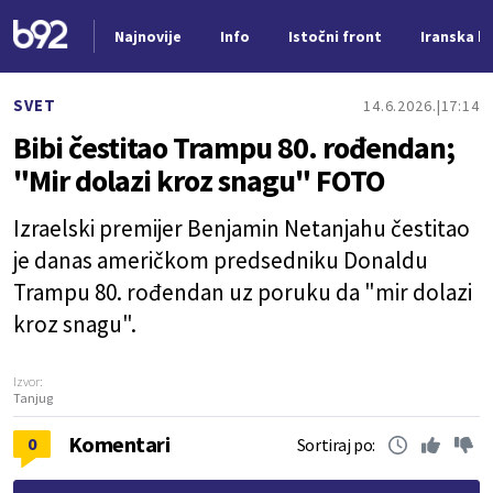
Najnovije
Info
Istočni front
Iranska kr
Nova vest
SVET
14.6.2026.
17:14
Bibi čestitao Trampu 80. rođendan;
"Mir dolazi kroz snagu" FOTO
Izraelski premijer Benjamin Netanjahu čestitao
je danas američkom predsedniku Donaldu
Trampu 80. rođendan uz poruku da "mir dolazi
kroz snagu".
Izvor:
Tanjug
Komentari
0
Sortiraj po: