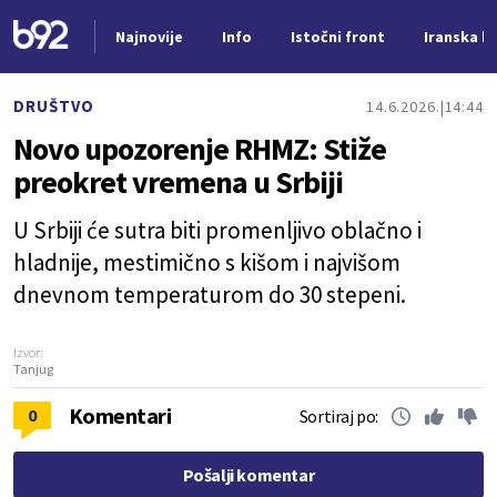
Najnovije
Info
Istočni front
Iranska kr
Nova vest
DRUŠTVO
14.6.2026.
14:44
Novo upozorenje RHMZ: Stiže
preokret vremena u Srbiji
U Srbiji će sutra biti promenljivo oblačno i
hladnije, mestimično s kišom i najvišom
dnevnom temperaturom do 30 stepeni.
Izvor:
Tanjug
Komentari
0
Sortiraj po:
Pošalji komentar