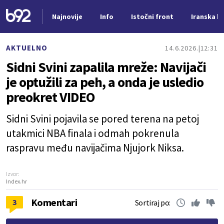
Najnovije
Info
Istočni front
Iranska kr
Nova vest
AKTUELNO
14.6.2026.
12:31
Sidni Svini zapalila mreže: Navijači
je optužili za peh, a onda je usledio
preokret VIDEO
Sidni Svini pojavila se pored terena na petoj
utakmici NBA finala i odmah pokrenula
raspravu među navijačima Njujork Niksa.
Izvor:
Index.hr
Komentari
3
Sortiraj po: