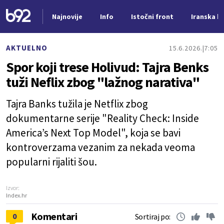
Najnovije
Info
Istočni front
Iranska kr
Nova vest
AKTUELNO
15.6.2026.
7:05
Spor koji trese Holivud: Tajra Benks
tuži Neflix zbog "lažnog narativa"
Tajra Banks tužila je Netflix zbog
dokumentarne serije "Reality Check: Inside
America’s Next Top Model", koja se bavi
kontroverzama vezanim za nekada veoma
popularni rijaliti šou.
Izvor:
Index.hr
Komentari
0
Sortiraj po: