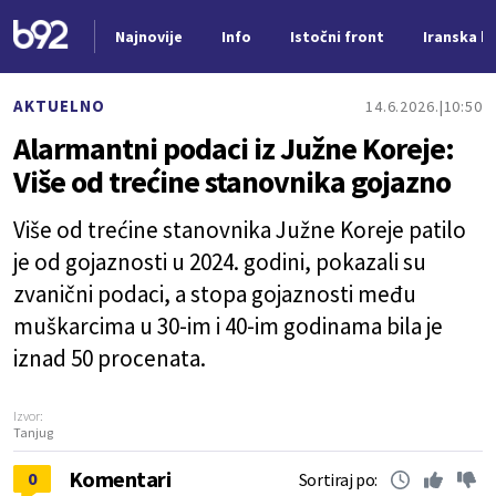
Najnovije
Info
Istočni front
Iranska kr
Nova vest
AKTUELNO
14.6.2026.
10:50
Alarmantni podaci iz Južne Koreje:
Više od trećine stanovnika gojazno
Više od trećine stanovnika Južne Koreje patilo
je od gojaznosti u 2024. godini, pokazali su
zvanični podaci, a stopa gojaznosti među
muškarcima u 30-im i 40-im godinama bila je
iznad 50 procenata.
Izvor:
Tanjug
Komentari
0
Sortiraj po: