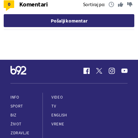
Komentari
0
Sortiraj po:
Pošalji komentar
INFO
VIDEO
SPORT
TV
BIZ
ENGLISH
ŽIVOT
VREME
ZDRAVLJE