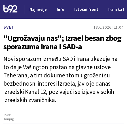
Najnovije
Info
Istočni front
Iranska kr
Nova vest
SVET
13.6.2026.
21:04
"Ugrožavaju nas"; Izrael besan zbog
sporazuma Irana i SAD-a
Novi sporazum između SAD i Irana ukazuje na
to da je Vašington pristao na glavne uslove
Teherana, a tim dokumentom ugroženi su
bezbednosni interesi Izraela, javio je danas
izraelski Kanal 12, pozivajući se izjave visokih
izraelskih zvaničnika.
Izvor:
Tanjug