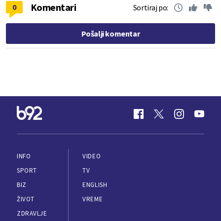
Komentari
0
Sortiraj po:
Pošalji komentar
INFO
VIDEO
SPORT
TV
BIZ
ENGLISH
ŽIVOT
VREME
ZDRAVLJE