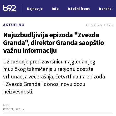
Najnovije
Info
Istočni front
Iranska kr
Nova vest
AKTUELNO
13.6.2026.
19:23
Najuzbudljivija epizoda "Zvezda
Granda", direktor Granda saopštio
važnu informaciju
Uzbuđenje pred završnicu najgledanijeg
muzičkog takmičenja u regionu dostiže
vrhunac, a večerašnja, četvrtfinalna epizoda
"Zvezda Granda" donosi novu dozu
neizvesnosti.
Izvor:
B92.net, Prva TV