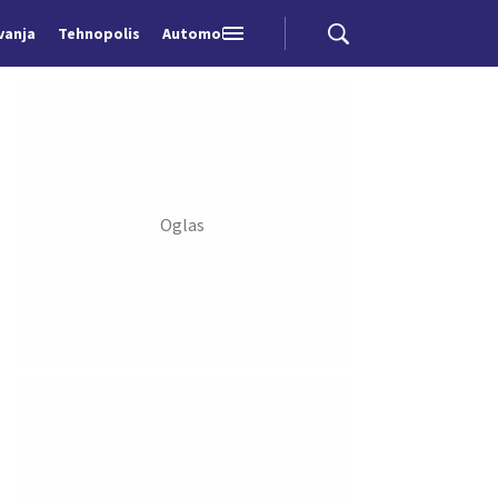
vanja
Tehnopolis
Automobili