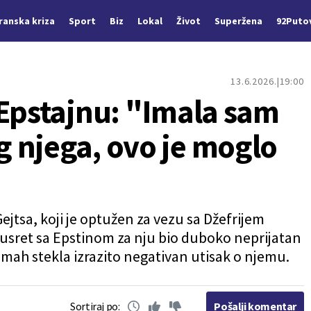
Iranska kriza
Sport
Biz
Lokal
Život
Superžena
92Puto
13.6.2026.
19:00
 Epstajnu: "Imala sam
 njega, ovo je moglo
ejtsa, koji je optužen za vezu sa Džefrijem
 susret sa Epstinom za nju bio duboko neprijatan
dmah stekla izrazito negativan utisak o njemu.
Sortiraj po:
Pošalji komentar