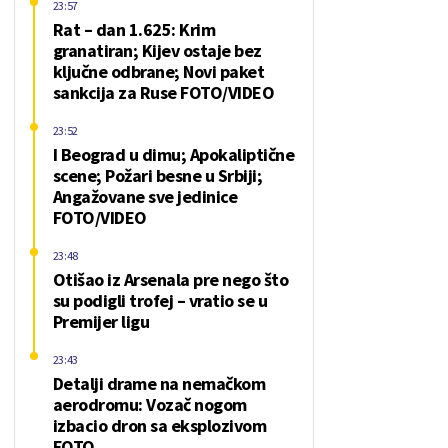
23:57
Rat – dan 1.625: Krim
granatiran; Kijev ostaje bez
ključne odbrane; Novi paket
sankcija za Ruse FOTO/VIDEO
23:52
I Beograd u dimu; Apokaliptične
scene; Požari besne u Srbiji;
Angažovane sve jedinice
FOTO/VIDEO
23:48
Otišao iz Arsenala pre nego što
su podigli trofej – vratio se u
Premijer ligu
23:43
Detalji drame na nemačkom
aerodromu: Vozač nogom
izbacio dron sa eksplozivom
FOTO