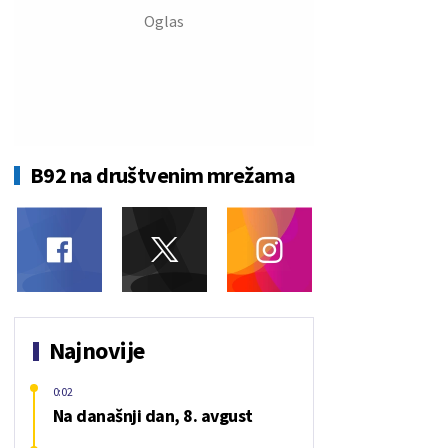
B92 na društvenim mrežama
Najnovije
0:02
Na današnji dan, 8. avgust