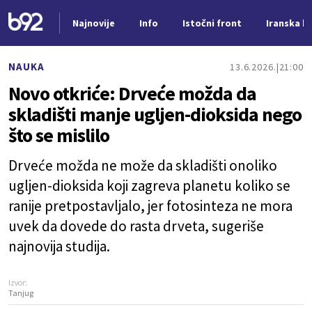
Najnovije
Info
Istočni front
Iranska kr
Nova vest
NAUKA
13.6.2026.
21:00
Novo otkriće: Drveće možda da
skladišti manje ugljen-dioksida nego
što se mislilo
Drveće možda ne može da skladišti onoliko
ugljen-dioksida koji zagreva planetu koliko se
ranije pretpostavljalo, jer fotosinteza ne mora
uvek da dovede do rasta drveta, sugeriše
najnovija studija.
Izvor:
Tanjug