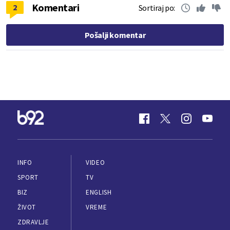
Komentari
2
Sortiraj po:
Pošalji komentar
INFO
VIDEO
SPORT
TV
BIZ
ENGLISH
ŽIVOT
VREME
ZDRAVLJE