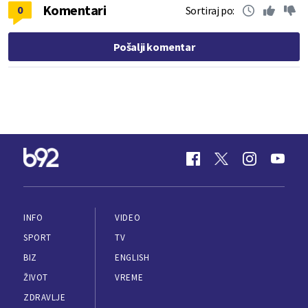
Komentari
0
Sortiraj po:
Pošalji komentar
INFO
VIDEO
SPORT
TV
BIZ
ENGLISH
ŽIVOT
VREME
ZDRAVLJE