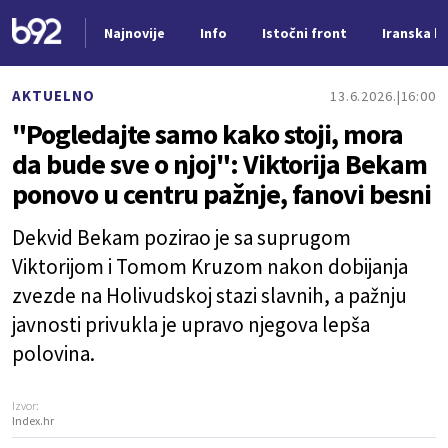
Najnovije
Info
Istočni front
Iranska kr
Nova vest
AKTUELNO
13.6.2026.
16:00
"Pogledajte samo kako stoji, mora
da bude sve o njoj": Viktorija Bekam
ponovo u centru pažnje, fanovi besni
Dekvid Bekam pozirao je sa suprugom
Viktorijom i Tomom Kruzom nakon dobijanja
zvezde na Holivudskoj stazi slavnih, a pažnju
javnosti privukla je upravo njegova lepša
polovina.
Izvor:
Index.hr