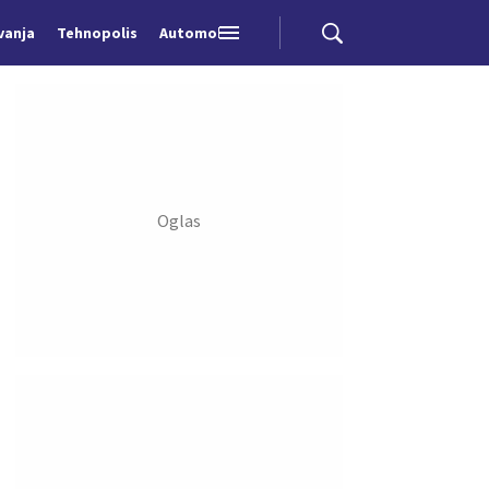
vanja
Tehnopolis
Automobili