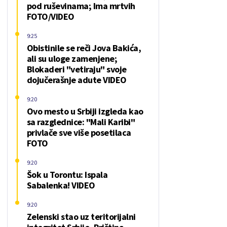
pod ruševinama; Ima mrtvih
FOTO/VIDEO
9:25
Obistinile se reči Jova Bakića,
ali su uloge zamenjene;
Blokaderi "vetiraju" svoje
dojučerašnje adute VIDEO
9:20
Ovo mesto u Srbiji izgleda kao
sa razglednice: "Mali Karibi"
privlače sve više posetilaca
FOTO
9:20
Šok u Torontu: Ispala
Sabalenka! VIDEO
9:20
Zelenski stao uz teritorijalni