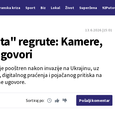
Iranska kriza
Sport
Biz
Lokal
Život
Superžena
92Puto
13.6.2026.
15:01
ata" regrute: Kamere,
 ugovori
je pooštren nakon invazije na Ukrajinu, uz
digitalnog praćenja i pojačanog pritiska na
ne ugovore.
Sortiraj po:
Pošalji komentar