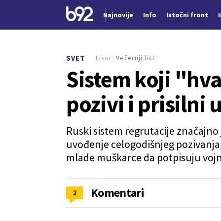
Najnovije
Info
Istočni front
Nova vest
Izvor:
Večernji list
SVET
Sistem koji "hv
pozivi i prisilni
Ruski sistem regrutacije značajno 
uvođenje celogodišnjeg pozivanja, 
mlade muškarce da potpisuju voj
Komentari
2