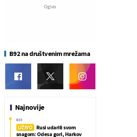
B92 na društvenim mrežama
Najnovije
8:33
UŽIVO
Rusi udarili svom
snagom: Odesa gori, Harkov