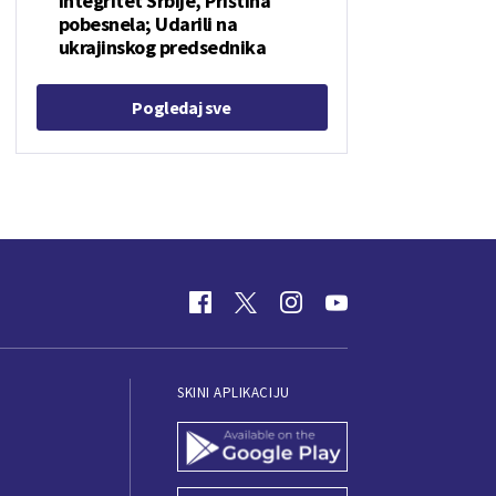
integritet Srbije, Priština
pobesnela; Udarili na
ukrajinskog predsednika
Pogledaj sve
SKINI APLIKACIJU