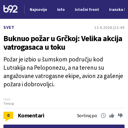
Najnovije
Info
Istočni front
Iranska kr
Nova vest
SVET
13.6.2026.
13:49
Buknuo požar u Grčkoj: Velika akcija
vatrogasaca u toku
Požar je izbio u šumskom području kod
Lutrakija na Peloponezu, a na terenu su
angažovane vatrogasne ekipe, avion za gašenje
požara i dobrovoljci.
Izvor:
Tanjug
Komentari
0
Sortiraj po: